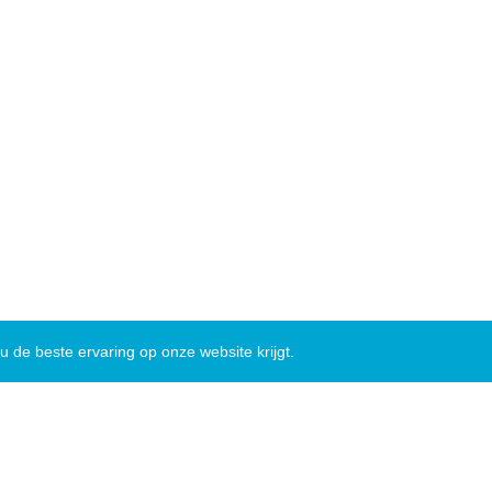
 de beste ervaring op onze website krijgt.
Nieuwsbrief
|
Facebook
|
Instagram
|