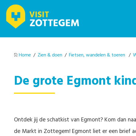
Home
/
Zien & doen
/
Fietsen, wandelen & toeren
/
W
De grote Egmont kin
Ontdek jij de schatkist van Egmont? Kom dan naa
de Markt in Zottegem! Egmont liet er een brief ac