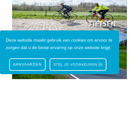
FIETSEN
Deze website maakt gebruik van cookies om ervoor te
zorgen dat u de beste ervaring op onze website krijgt.
AANVAARDEN
STEL JE VOORKEUREN IN
TOEREN