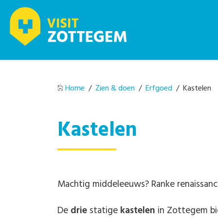
Home
/
Zien & doen
/
Erfgoed
/ Kastelen
Kastelen
Machtig middeleeuws? Ranke renaissance?
De
drie
statige
kastelen
in Zottegem bi