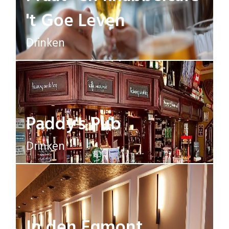
't Goe Leven
Drinken
Paddy's Pub
Drinken
In den Egmont