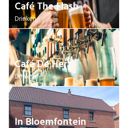
Café The Flash
Drinken
Café De Hert
Drinken
In Bloemfontein