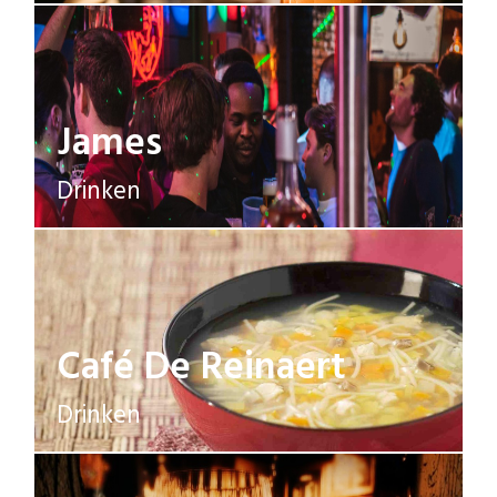
James
Drinken
Café De Reinaert
Drinken