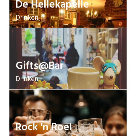
De Hellekapelle
Drinken
Gifts@Bar
Drinken
Rock 'n Roel