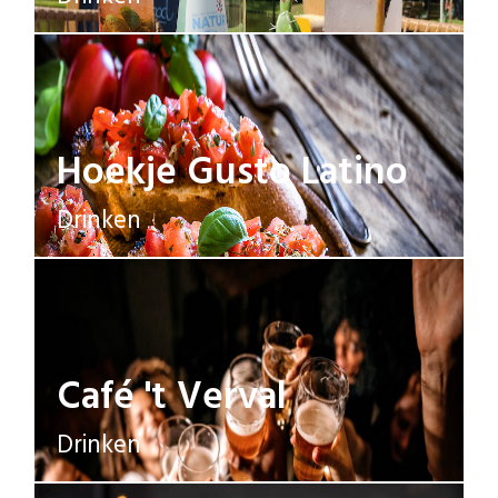
Hoekje Gusto Latino
Drinken
Café 't Verval
Drinken