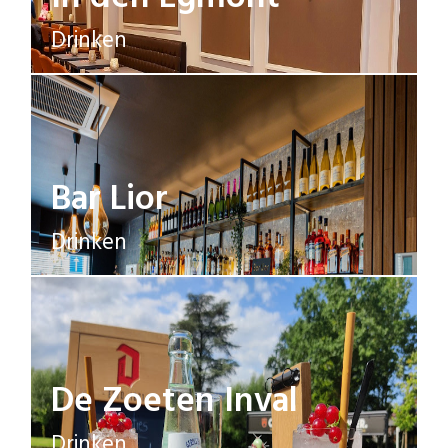
Drinken
Bar Lior
Drinken
De Zoeten Inval
Drinken