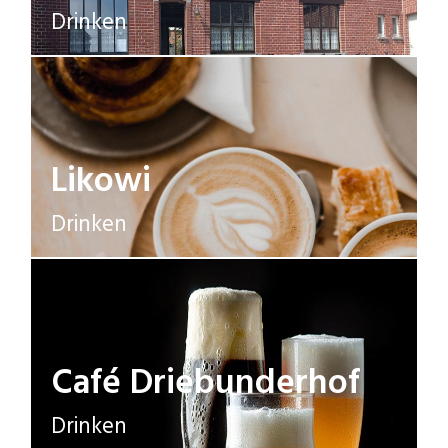
Drinken
Likowi
Drinken
Café Driebunderhof
Drinken