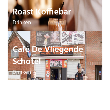
Roast Koffiebar
Drinken
Café De Vliegende
Schotel
Drinken