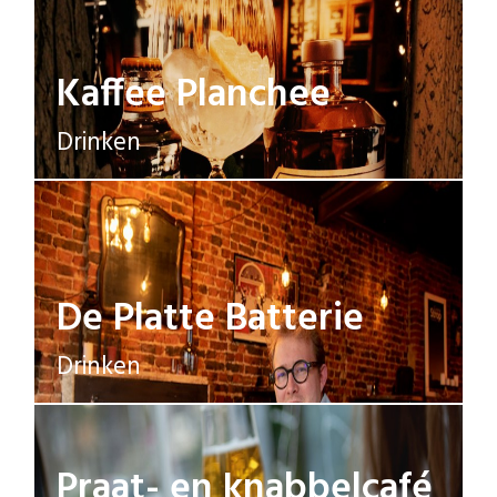
Kaffee Planchee
Drinken
De Platte Batterie
Drinken
Praat- en knabbelcafé