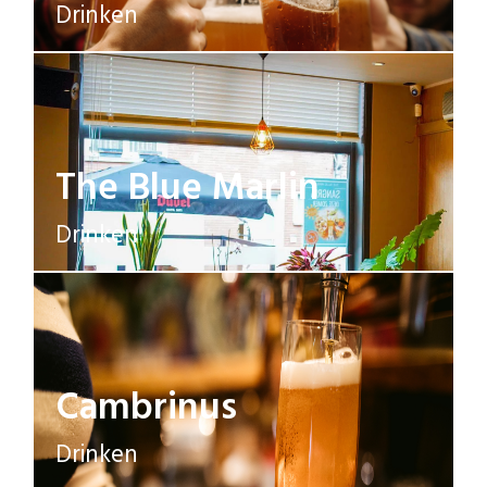
Drinken
The Blue Marlin
Drinken
Cambrinus
Drinken