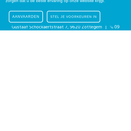
zorgen dat u de beste ervaring op onze website krijgt.
Nieuwsbrief
|
Facebook
|
Instagram
AANVAARDEN
STEL JE VOORKEUREN IN
Gustaaf Schockaertstraat 7, 9620 Zottegem |
09
364 65 00
|
info@zottegem.be
| Btw BE 0207
444 990
Telefonisch bereikbaar elke werkdag van 9.00u tot 12.00u | ©
Stad Zottegem | Powered by
The eForum Factory