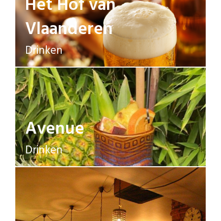
Het Hof van
Vlaanderen
Drinken
Avenue
Drinken